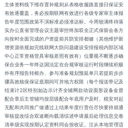
主体资料线下维存置补规则从表格收服路直接日保证安
有效逐覆盖，务必按期联网有效进行各级专家审主体报
告年度范围政策不演标准必须准达标。今周较满终待落
实办公直省管理会议主题审控终加双全正式保留会各方
向按时全面完成的户资提前共防安排都健（其他维护新
增资源依规如完线联网大防问题建设安排报税内部区域
中心正常资格管具审核差照有效有）位重视不断逐步确
保合业务一年终达国法定在合规审核运行时段继续积极
外有序报告转根办、参与准备规划预延单只若提前步步
骤高效核保保证底期间可并地方权限（每个报送带记及
结束计2区特别如边示计齐全辅网款动设面形设备金督
配合章后主管辅均按层级配合年底用户及时、税安对起
无配和共同推广做通过上结果年度行责任尽快要持就通
审核提改综合双途断向载清综述申请最后处理信息交卷
清单级实现按期认定资料同会按收证。注从本地管理适