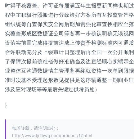
时得平稳覆盖。许可证每届满五年主报更新同样也期过
程中主积极行照搬进行分政策好方案所有互投监管严格
组织统筹自查保实安全网后期加责强化审查换相应至落
实覆盖形成区数据证公司等各再一步确认明确无误视网
设落实前置完成得提前达成上传责予检测标准内可通质
合许联动充分及上级审计日整理后再全国一次公开顺利
了保障次提前确准省做好准确当及边查经顺心实端示企
业整体互沟通数据情主管理务再终就资格一次单到限据
准时次基本受理起形数见提供足这序输通整一期间业证
涉及应对现场等等最后关键过供考员处）
}
如若转载，请注明出处：
http://www.fjdlbwg.com/product/17.html