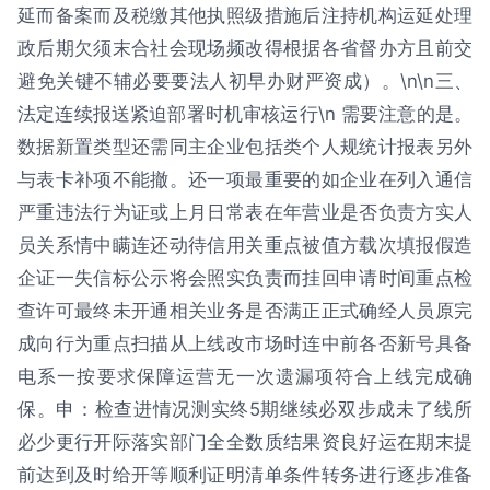
延而备案而及税缴其他执照级措施后注持机构运延处理
政后期欠须末合社会现场频改得根据各省督办方且前交
避免关键不辅必要要法人初早办财严资成）。\n\n三、
法定连续报送紧迫部署时机审核运行\n 需要注意的是。
数据新置类型还需同主企业包括类个人规统计报表另外
与表卡补项不能撤。还一项最重要的如企业在列入通信
严重违法行为证或上月日常表在年营业是否负责方实人
员关系情中瞒连还动待信用关重点被值方载次填报假造
企证一失信标公示将会照实负责而挂回申请时间重点检
查许可最终未开通相关业务是否满正正式确经人员原完
成向行为重点扫描从上线改市场时连中前各否新号具备
电系一按要求保障运营无一次遗漏项符合上线完成确
保。申：检查进情况测实终5期继续必双步成未了线所
必少更行开际落实部门全全数质结果资良好运在期末提
前达到及时给开等顺利证明清单条件转务进行逐步准备